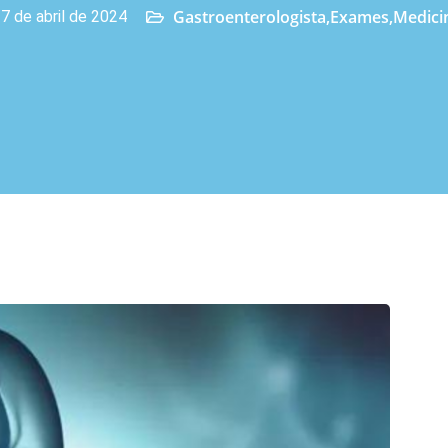
Gastroenterologista
,
Exames
,
Medici
7 de abril de 2024