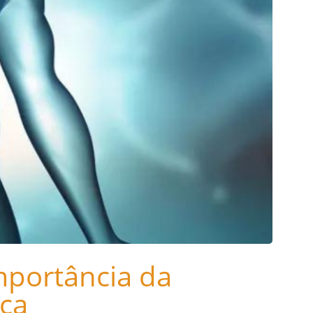
mportância da
ica