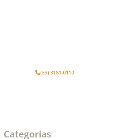
Agende seu horário
Fornecemos serviços essenciais para
sua saúde
(33) 3181-0110
Categorias