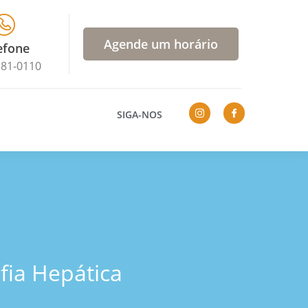
Agende um horário
efone
181-0110
SIGA-NOS
fia Hepática