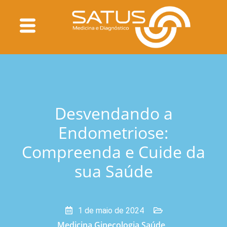
Desvendando a
Endometriose:
Compreenda e Cuide da
sua Saúde
1 de maio de 2024
Medicina
,
Ginecologia
,
Saúde