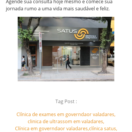
Agende sua consulta hoje mesmo e comece sua
jornada rumo a uma vida mais saudável e feliz.
Tag Post :
Clínica de exames em governdaor valadares
,
clinica de ultrassom em valadares
,
Clínica em governdaor valadares
,
clínica satus
,